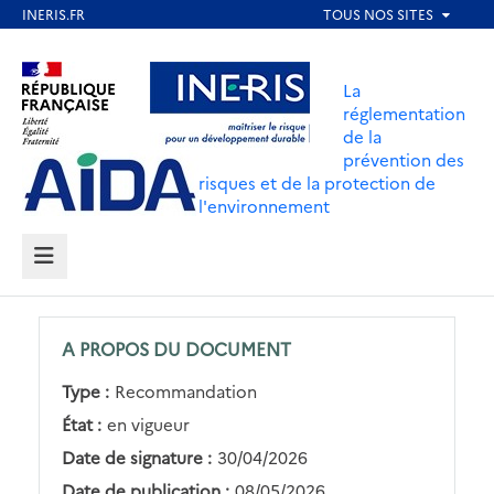
Aller
au
Aller au contenu
Aller au menu
contenu
La
principal
réglementation
de la
Aller au pied de page
prévention des
risques et de la protection de
l'environnement
MENU
A PROPOS DU DOCUMENT
Type :
Recommandation
État :
en vigueur
Date de signature :
30/04/2026
Date de publication :
08/05/2026