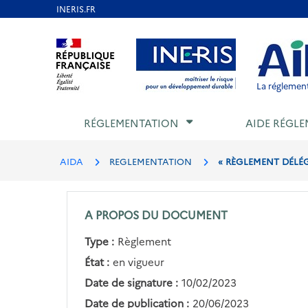
Aller
au
Aller au contenu
Aller au menu
Aller au p
contenu
principal
La réglement
RÉGLEMENTATION
AIDE RÉGLE
AIDA
REGLEMENTATION
« RÈGLEMENT DÉLÉGU
A PROPOS DU DOCUMENT
Type :
Règlement
État :
en vigueur
Date de signature :
10/02/2023
Date de publication :
20/06/2023