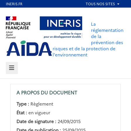
Aller
au
Aller au contenu
Aller au menu
contenu
La
principal
réglementation
de la
Aller au pied de page
prévention des
risques et de la protection de
l'environnement
MENU
A PROPOS DU DOCUMENT
Type :
Règlement
État :
en vigueur
Date de signature :
24/09/2015
Date de publication :
25/09/2015