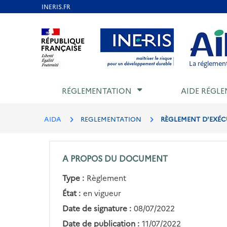
Aller
au
Aller au contenu
Aller au menu
Aller au p
contenu
principal
La réglement
RÉGLEMENTATION
AIDE RÉGLE
AIDA
REGLEMENTATION
RÈGLEMENT D'EXÉCU
A PROPOS DU DOCUMENT
Type :
Règlement
État :
en vigueur
Date de signature :
08/07/2022
Date de publication :
11/07/2022