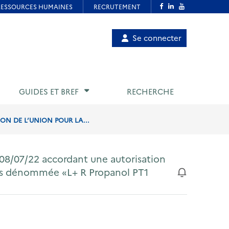
Menu
Se connecter
de
compte
utilisateur
GUIDES ET BREF
RECHERCHE
ON DE L’UNION POUR LA...
08/07/22 accordant une autorisation
ides dénommée «L+ R Propanol PT1