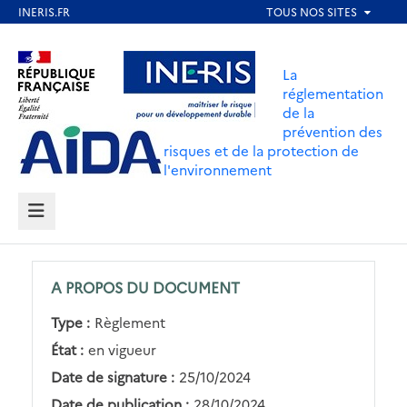
Aller
au
Aller au contenu
Aller au menu
contenu
La
principal
réglementation
de la
Aller au pied de page
prévention des
risques et de la protection de
l'environnement
MENU
A PROPOS DU DOCUMENT
Type :
Règlement
État :
en vigueur
Date de signature :
25/10/2024
Date de publication :
28/10/2024