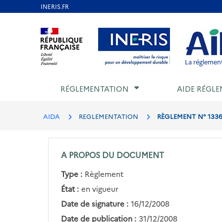
Aller
au
Aller au contenu
Aller au menu
Aller au p
contenu
principal
La réglement
RÉGLEMENTATION
AIDE RÉGLE
AIDA
REGLEMENTATION
RÈGLEMENT N° 1336/
A PROPOS DU DOCUMENT
Type :
Règlement
État :
en vigueur
Date de signature :
16/12/2008
Date de publication :
31/12/2008