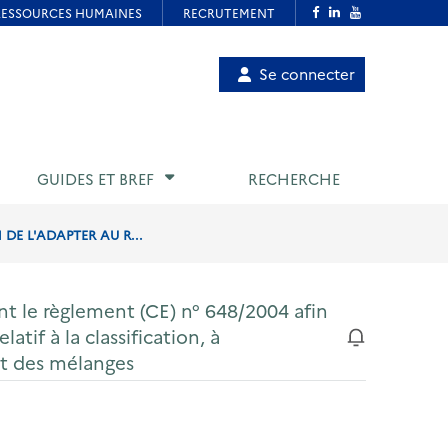
Menu
Se connecter
de
compte
utilisateur
GUIDES ET BREF
RECHERCHE
DE L'ADAPTER AU R...
t le règlement (CE) n° 648/2004 afin
atif à la classification, à
et des mélanges