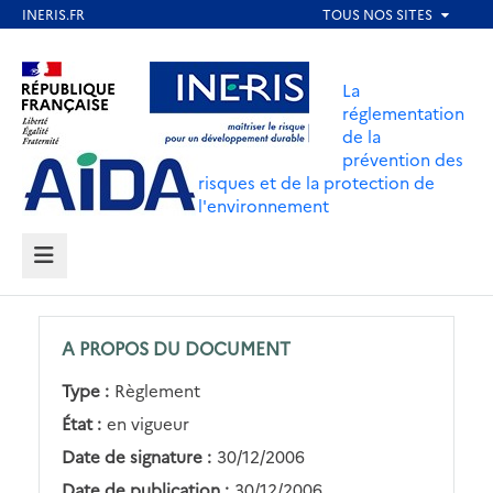
Aller
au
Aller au contenu
Aller au menu
contenu
La
principal
réglementation
de la
Aller au pied de page
prévention des
risques et de la protection de
l'environnement
MENU
A PROPOS DU DOCUMENT
Type :
Règlement
État :
en vigueur
Date de signature :
30/12/2006
Date de publication :
30/12/2006