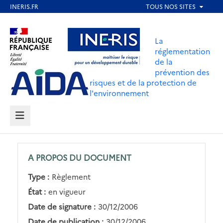
Aller
au
Aller au contenu
Aller au menu
contenu
La
principal
réglementation
de la
Aller au pied de page
prévention des
risques et de la protection de
l'environnement
MENU
A PROPOS DU DOCUMENT
Type :
Règlement
État :
en vigueur
Date de signature :
30/12/2006
Date de publication :
30/12/2006