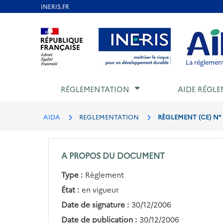
Aller
au
Aller au contenu
Aller au menu
Aller au p
contenu
principal
La réglement
RÉGLEMENTATION
AIDE RÉGLE
AIDA
REGLEMENTATION
RÈGLEMENT (CE) N°
A PROPOS DU DOCUMENT
Type :
Règlement
État :
en vigueur
Date de signature :
30/12/2006
Date de publication :
30/12/2006