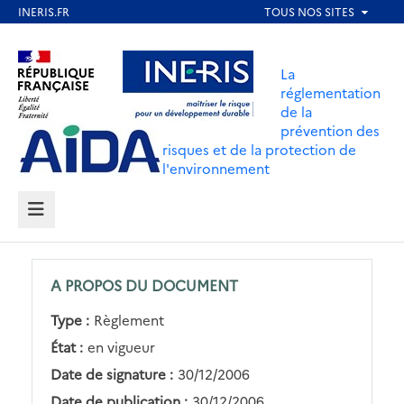
Aller
au
Aller au contenu
Aller au menu
contenu
La
principal
réglementation
de la
Aller au pied de page
prévention des
risques et de la protection de
l'environnement
MENU
A PROPOS DU DOCUMENT
Type :
Règlement
État :
en vigueur
Date de signature :
30/12/2006
Date de publication :
30/12/2006