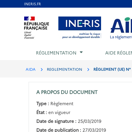
Aller
au
Aller au contenu
Aller au menu
Aller au p
contenu
principal
La réglement
RÉGLEMENTATION
AIDE RÉGLE
AIDA
REGLEMENTATION
RÈGLEMENT (UE) N° 
A PROPOS DU DOCUMENT
Type :
Règlement
État :
en vigueur
Date de signature :
25/03/2019
Date de publication :
27/03/2019