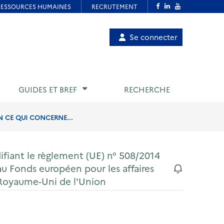
Menu
Se connecter
de
compte
utilisateur
GUIDES ET BREF
RECHERCHE
EN CE QUI CONCERNE...
fiant le règlement (UE) n° 508/2014
au Fonds européen pour les affaires
u Royaume-Uni de l'Union