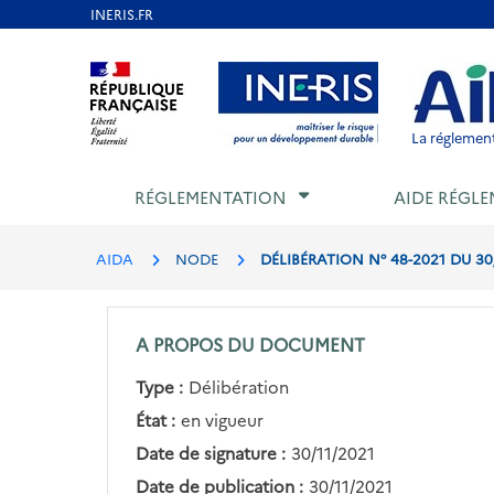
Aller
au
Aller au contenu
Aller au menu
Aller au p
contenu
principal
La réglement
RÉGLEMENTATION
AIDE RÉGLE
AIDA
NODE
DÉLIBÉRATION N° 48-2021 DU 30
A PROPOS DU DOCUMENT
Type :
Délibération
État :
en vigueur
Date de signature :
30/11/2021
Date de publication :
30/11/2021