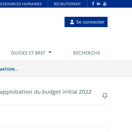
Menu
Se connecter
de
compte
utilisateur
GUIDES ET BREF
RECHERCHE
NATION...
l'approbation du budget initial 2022