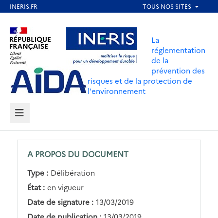
Aller
au
Aller au contenu
Aller au menu
contenu
La
principal
réglementation
de la
Aller au pied de page
prévention des
risques et de la protection de
l'environnement
MENU
A PROPOS DU DOCUMENT
Type :
Délibération
État :
en vigueur
Date de signature :
13/03/2019
Date de publication :
13/03/2019