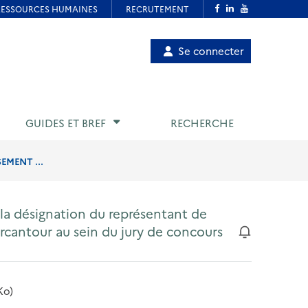
Menu
Se connecter
de
compte
utilisateur
GUIDES ET BREF
RECHERCHE
EMENT ...
à la désignation du représentant de
rcantour au sein du jury de concours
Ko)