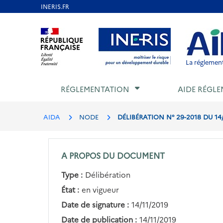
Aller
au
Aller au contenu
Aller au menu
Aller au p
contenu
principal
La réglement
RÉGLEMENTATION
AIDE RÉGLE
AIDA
NODE
DÉLIBÉRATION N° 29-2018 DU 1
A PROPOS DU DOCUMENT
Type :
Délibération
État :
en vigueur
Date de signature :
14/11/2019
Date de publication :
14/11/2019