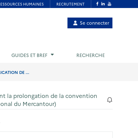
Menu
Se connecter
de
compte
utilisateur
GUIDES ET BREF
RECHERCHE
CATION DE ...
nt la prolongation de la convention
tional du Mercantour)
)