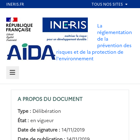
Aller
au
Aller au contenu
Aller au menu
contenu
La
principal
réglementation
de la
Aller au pied de page
prévention des
risques et de la protection de
l'environnement
MENU
A PROPOS DU DOCUMENT
Type :
Délibération
État :
en vigueur
Date de signature :
14/11/2019
Date de publication :
14/11/2019