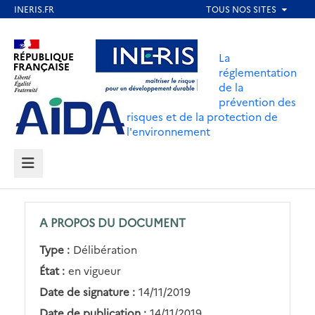
Aller
au
Aller au contenu
Aller au menu
contenu
La
principal
réglementation
de la
Aller au pied de page
prévention des
risques et de la protection de
l'environnement
MENU
A PROPOS DU DOCUMENT
Type :
Délibération
État :
en vigueur
Date de signature :
14/11/2019
Date de publication :
14/11/2019