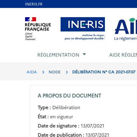
Aller
au
Aller au contenu
Aller au menu
Aller au p
contenu
principal
La réglement
RÉGLEMENTATION
AIDE RÉGLE
AIDA
NODE
DÉLIBÉRATION N° CA 2021-07.0
A PROPOS DU DOCUMENT
Type :
Délibération
État :
en vigueur
Date de signature :
13/07/2021
Date de publication :
13/07/2021