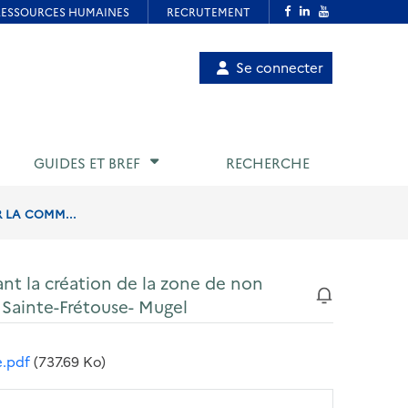
Menu
Se connecter
de
compte
utilisateur
GUIDES ET BREF
RECHERCHE
R LA COMM...
ant la création de la zone de non
 Sainte-Frétouse- Mugel
e.pdf
(737.69 Ko)