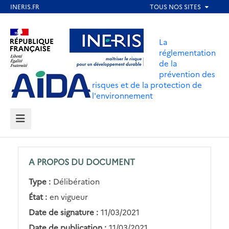
Aller
au
Aller au contenu
Aller au menu
contenu
La
principal
réglementation
de la
Aller au pied de page
prévention des
risques et de la protection de
l'environnement
MENU
A PROPOS DU DOCUMENT
Type :
Délibération
État :
en vigueur
Date de signature :
11/03/2021
Date de publication :
11/03/2021