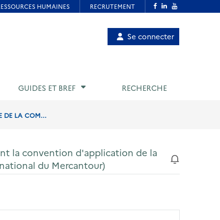
Menu
Se connecter
de
compte
utilisateur
GUIDES ET BREF
RECHERCHE
 DE LA COM...
nt la convention d'application de la
national du Mercantour)
)