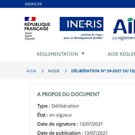
Aller
au
Aller au contenu
Aller au menu
Aller au p
contenu
principal
La réglement
RÉGLEMENTATION
AIDE RÉGLE
AIDA
NODE
DÉLIBÉRATION N° 24-2021 DU 1
A PROPOS DU DOCUMENT
Type :
Délibération
État :
en vigueur
Date de signature :
13/07/2021
Date de publication :
13/07/2021