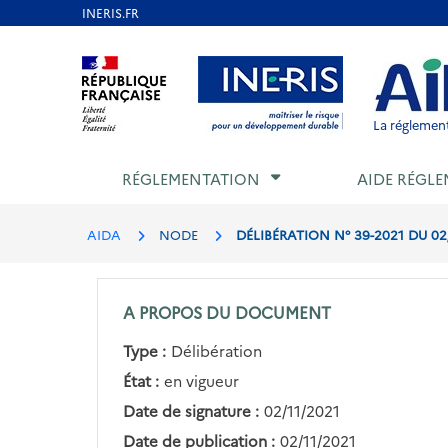
Aller
au
Aller au contenu
Aller au menu
Aller au p
contenu
principal
La réglement
RÉGLEMENTATION
AIDE RÉGLE
AIDA
NODE
DÉLIBÉRATION N° 39-2021 DU 0
A PROPOS DU DOCUMENT
Type :
Délibération
État :
en vigueur
Date de signature :
02/11/2021
Date de publication :
02/11/2021