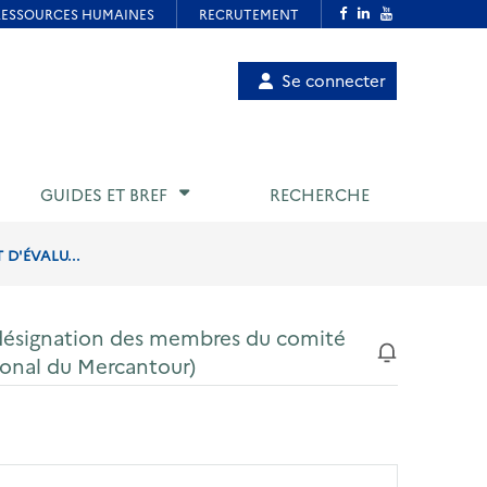
Menu
Se connecter
de
compte
utilisateur
GUIDES ET BREF
RECHERCHE
 D'ÉVALU...
 désignation des membres du comité
tional du Mercantour)