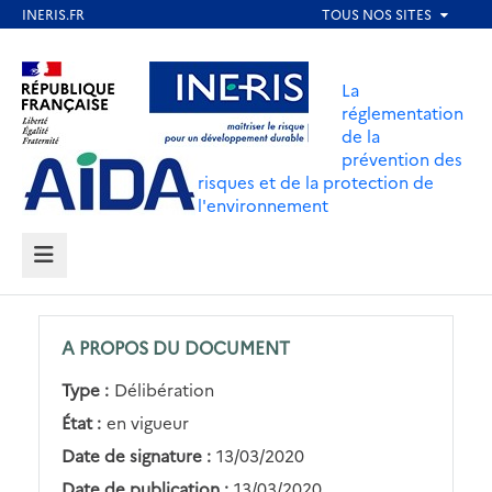
Aller
au
Aller au contenu
Aller au menu
contenu
La
principal
réglementation
de la
Aller au pied de page
prévention des
risques et de la protection de
l'environnement
MENU
A PROPOS DU DOCUMENT
Type :
Délibération
État :
en vigueur
Date de signature :
13/03/2020
Date de publication :
13/03/2020