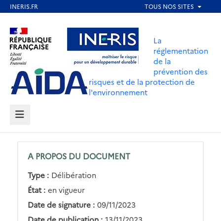
Aller
au
Aller au contenu
Aller au menu
contenu
La
principal
réglementation
de la
Aller au pied de page
prévention des
risques et de la protection de
l'environnement
MENU
A PROPOS DU DOCUMENT
Type :
Délibération
État :
en vigueur
Date de signature :
09/11/2023
Date de publication :
13/11/2023