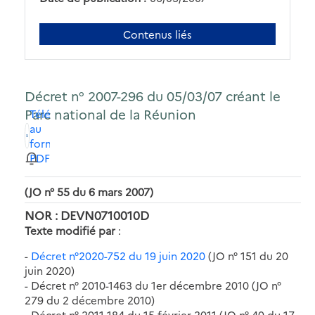
Contenus liés
Décret n° 2007-296 du 05/03/07 créant le
Parc national de la Réunion
Télécharger
au
format
PDF
(JO n° 55 du 6 mars 2007)
NOR : DEVN0710010D
Texte modifié par
:
-
Décret n°2020-752 du 19 juin 2020
(JO n° 151 du 20
juin 2020)
- Décret n° 2010-1463 du 1er décembre 2010 (JO n°
279 du 2 décembre 2010)
- Décret n° 2011-184 du 15 février 2011 (JO n° 40 du 17