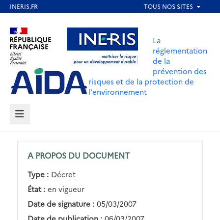
Aller
au
Aller au contenu
Aller au menu
contenu
La
principal
réglementation
de la
Aller au pied de page
prévention des
risques et de la protection de
l'environnement
MENU
A PROPOS DU DOCUMENT
Type :
Décret
État :
en vigueur
Date de signature :
05/03/2007
Date de publication :
06/03/2007