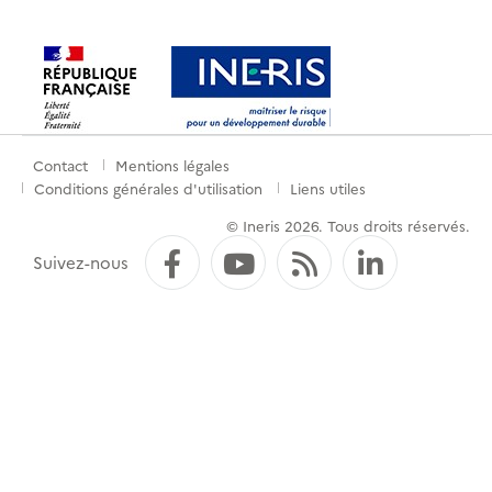
Contact
Mentions légales
Menu
Conditions générales d'utilisation
Liens utiles
de
© Ineris 2026. Tous droits réservés.
pied
Facebook
YouTube
Flux RSS
LinkedI
Suivez-nous
de
page