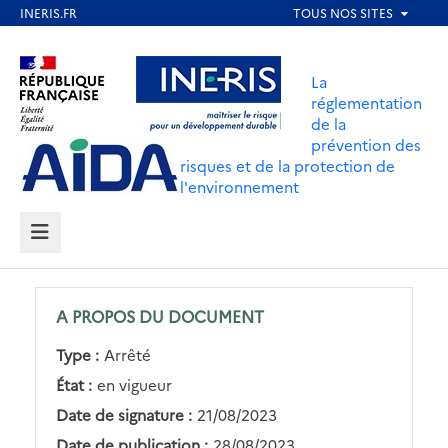
Aller
au
Aller au contenu
Aller au menu
contenu
La
principal
réglementation
de la
Aller au pied de page
prévention des
risques et de la protection de
l'environnement
MENU
A PROPOS DU DOCUMENT
Type :
Arrêté
État :
en vigueur
Date de signature :
21/08/2023
Date de publication :
28/08/2023