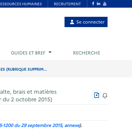
Menu
Se connecter
de
compte
utilisateur
GUIDES ET BREF
RECHERCHE
S (RUBRIQUE SUPPRIM...
lte, brais et matières
Télécharger
 du 2 octobre 2015)
au
format
PDF
15-1200 du 29 septembre 2015, annexe
).