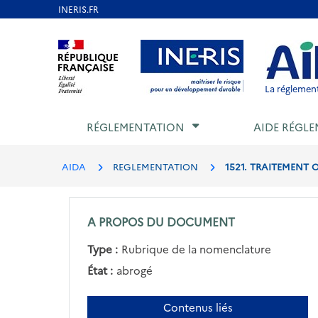
Aller
au
Aller au contenu
Aller au menu
Aller au p
contenu
principal
La réglement
RÉGLEMENTATION
AIDE RÉGLE
AIDA
REGLEMENTATION
1521. TRAITEMENT 
A PROPOS DU DOCUMENT
Type :
Rubrique de la nomenclature
État :
abrogé
Contenus liés