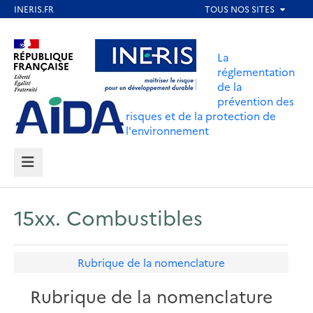
Aller
au
Aller au contenu
Aller au menu
contenu
La
principal
réglementation
de la
Aller au pied de page
prévention des
risques et de la protection de
l'environnement
MENU
15xx. Combustibles
Rubrique de la nomenclature
Rubrique de la nomenclature