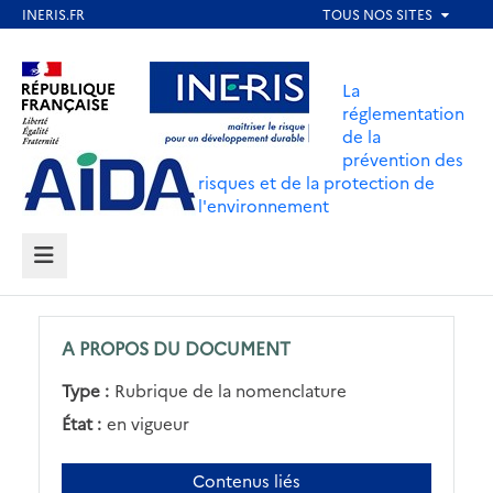
Aller
au
Aller au contenu
Aller au menu
contenu
La
principal
réglementation
de la
Aller au pied de page
prévention des
risques et de la protection de
l'environnement
MENU
A PROPOS DU DOCUMENT
Type :
Rubrique de la nomenclature
État :
en vigueur
Contenus liés