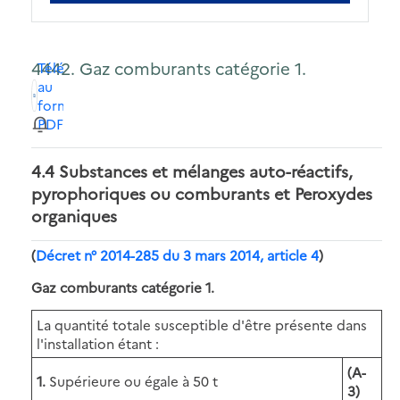
4442. Gaz comburants catégorie 1.
Télécharger
au
format
PDF
4.4 Substances et mélanges auto-réactifs,
pyrophoriques ou comburants
et Peroxydes
organiques
(
Décret n° 2014-285 du 3 mars 2014, article 4
)
Gaz comburants catégorie 1.
La quantité totale susceptible d'être présente dans
l'installation étant :
(A-
1.
Supérieure ou égale à 50 t
3)