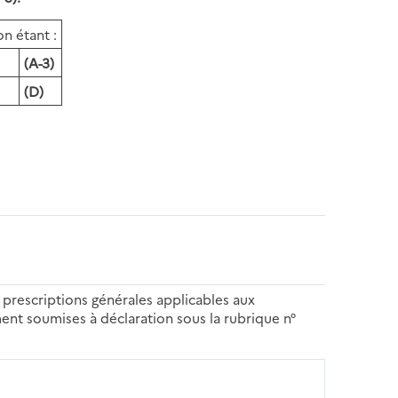
on étant :
(A-3)
(D)
x prescriptions générales applicables aux
ment soumises à déclaration sous la rubrique n°