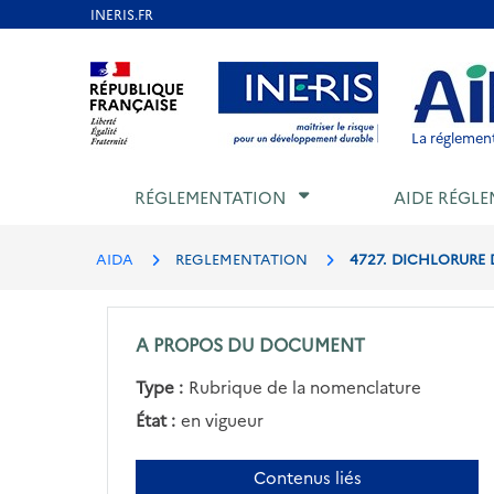
Aller
au
Aller au contenu
Aller au menu
Aller au p
contenu
principal
La réglement
RÉGLEMENTATION
AIDE RÉGLE
AIDA
REGLEMENTATION
4727. DICHLORURE 
A PROPOS DU DOCUMENT
Type :
Rubrique de la nomenclature
État :
en vigueur
Contenus liés