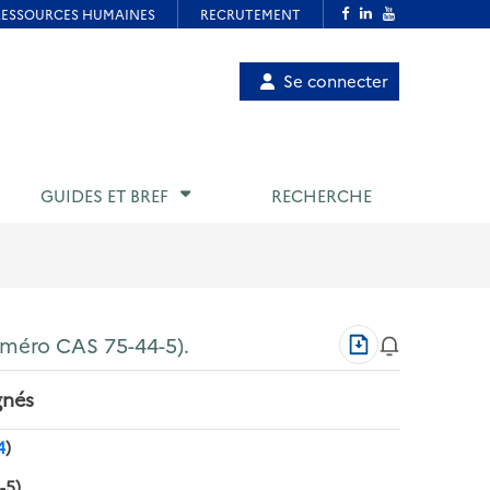
Menu
Se connecter
de
compte
utilisateur
GUIDES ET BREF
RECHERCHE
Télécharger
uméro CAS 75-44-5).
au
format
gnés
PDF
4
)
-5).