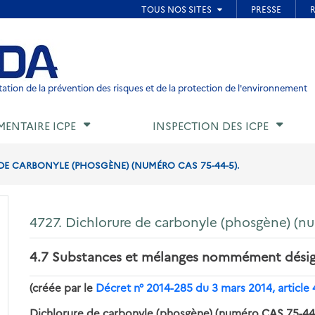
ied de page
ation de la prévention des risques et de la protection de l'environnement
MENTAIRE ICPE
INSPECTION DES ICPE
DE CARBONYLE (PHOSGÈNE) (NUMÉRO CAS 75-44-5).
4727. Dichlorure de carbonyle (phosgène) (n
4.7 Substances et mélanges nommément dési
(créée par le
Décret n° 2014-285 du 3 mars 2014, article 
Dichlorure de carbonyle (phosgène) (numéro CAS 75-44