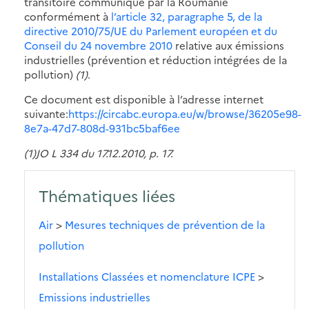
transitoire communiqué par la Roumanie
conformément à
l’article 32, paragraphe 5, de la
directive 2010/75/UE du Parlement européen et du
Conseil du 24 novembre 2010
relative aux émissions
industrielles (prévention et réduction intégrées de la
pollution)
(1)
.
Ce document est disponible à l’adresse internet
suivante:
https://circabc.europa.eu/w/browse/36205e98-
8e7a-47d7-808d-931bc5baf6ee
(1)JO L 334 du 17.12.2010, p. 17.
Thématiques liées
Air
>
Mesures techniques de prévention de la
pollution
Installations Classées et nomenclature ICPE
>
Emissions industrielles