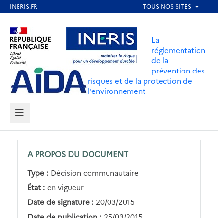
Aller
au
Aller au contenu
Aller au menu
contenu
La
principal
réglementation
de la
Aller au pied de page
prévention des
risques et de la protection de
l'environnement
MENU
A PROPOS DU DOCUMENT
Type :
Décision communautaire
État :
en vigueur
Date de signature :
20/03/2015
Date de publication :
25/03/2015