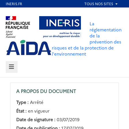
Aller
au
Aller au contenu
Aller au menu
contenu
La
principal
réglementation
de la
Aller au pied de page
prévention des
risques et de la protection de
l'environnement
MENU
A PROPOS DU DOCUMENT
Type :
Arrêté
État :
en vigueur
Date de signature :
03/07/2019
Date de publication :
17/07/2019