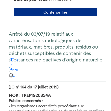
Contenus liés
Arrêté du 03/07/19 relatif aux
caractérisations radiologiques de
matériaux, matières, produits, résidus ou
déchets susceptibles de contenir des
substances radioactives d'origine naturelle
Télécharger
au
format
PDF
(JO n° 164 du 17 juillet 2019)
NOR : TREP1920354A
Publics concernés
:
- les organismes accrédités procédant aux
caractérisations radiologiques de matériaux, matières,