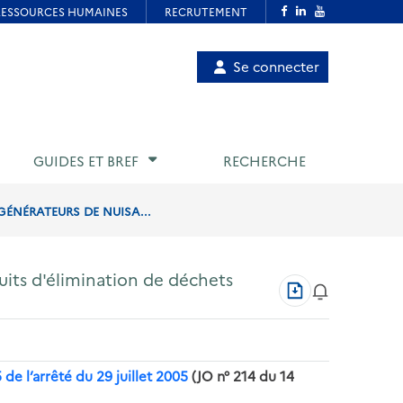
Menu
Se connecter
de
compte
utilisateur
GUIDES ET BREF
RECHERCHE
GÉNÉRATEURS DE NUISA...
cuits d'élimination de déchets
Télécharger
au
format
PDF
5 de l’arrêté du 29 juillet 2005
(JO n° 214 du 14