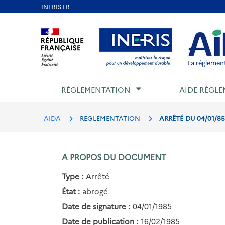
Aller
au
Aller au contenu
Aller au menu
Aller au p
contenu
principal
La réglement
RÉGLEMENTATION
AIDE RÉGLE
AIDA
REGLEMENTATION
ARRÊTÉ DU 04/01/8
A PROPOS DU DOCUMENT
Type :
Arrêté
État :
abrogé
Date de signature :
04/01/1985
Date de publication :
16/02/1985