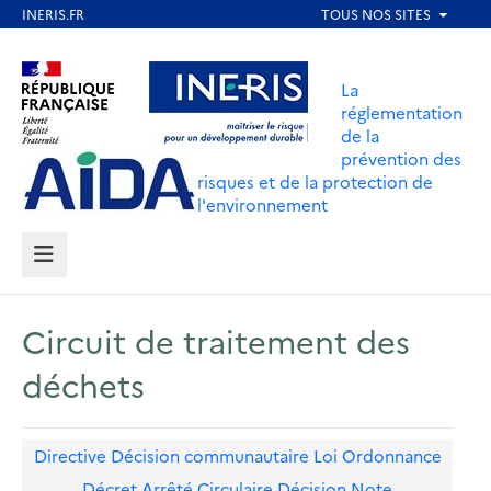
Aller
au
Aller au contenu
Aller au menu
contenu
La
principal
réglementation
de la
Aller au pied de page
prévention des
risques et de la protection de
l'environnement
MENU
Circuit de traitement des
déchets
Directive
Décision communautaire
Loi
Ordonnance
Décret
Arrêté
Circulaire
Décision
Note