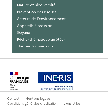
Nature et Biodiversité
Prévention des risques
Acteurs de l'environnement
Appareils à pression
Guyane
Pêche (thématique arrêtée)
Thèmes transversaux
Contact
Mentions légales
Menu
Conditions générales d'utilisation
Liens utiles