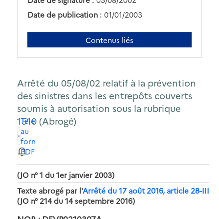
Date de publication :
01/01/2003
Contenus liés
Arrêté du 05/08/02 relatif à la prévention
des sinistres dans les entrepôts couverts
soumis à autorisation sous la rubrique
1510 (Abrogé)
Télécharger
au
format
PDF
(JO n° 1 du 1er janvier 2003)
Texte abrogé par l'
Arrêté du 17 août 2016, article 28-III
(JO n° 214 du 14 septembre 2016)
NOR : DEVP0210307A