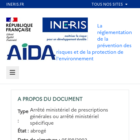
Aller
au
Aller au contenu
Aller au menu
contenu
La
principal
réglementation
de la
Aller au pied de page
prévention des
risques et de la protection de
l'environnement
MENU
A PROPOS DU DOCUMENT
Arrêté ministériel de prescriptions
Type
générales ou arrêté ministériel
:
spécifique
État :
abrogé
Date de signature :
05/08/2002