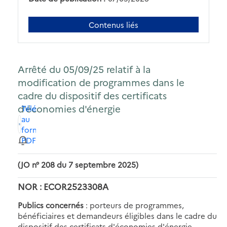
Contenus liés
Arrêté du 05/09/25 relatif à la
modification de programmes dans le
cadre du dispositif des certificats
d'économies d'énergie
Télécharger
au
format
PDF
(JO n° 208 du 7 septembre 2025)
NOR : ECOR2523308A
Publics concernés
: porteurs de programmes,
bénéficiaires et demandeurs éligibles dans le cadre du
dispositif des certificats d'économies d'énergie.