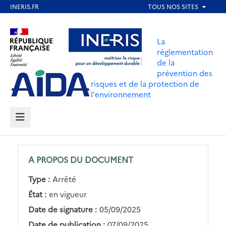
Aller
au
Aller au contenu
Aller au menu
contenu
La
principal
réglementation
de la
Aller au pied de page
prévention des
risques et de la protection de
l'environnement
MENU
A PROPOS DU DOCUMENT
Type :
Arrêté
État :
en vigueur
Date de signature :
05/09/2025
Date de publication :
07/09/2025