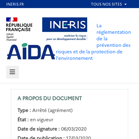
Aller
au
Aller au contenu
Aller au menu
contenu
La
principal
réglementation
de la
Aller au pied de page
prévention des
risques et de la protection de
l'environnement
MENU
A PROPOS DU DOCUMENT
Type :
Arrêté (agrément)
État :
en vigueur
Date de signature :
06/03/2020
Date de publication :
17/03/2020