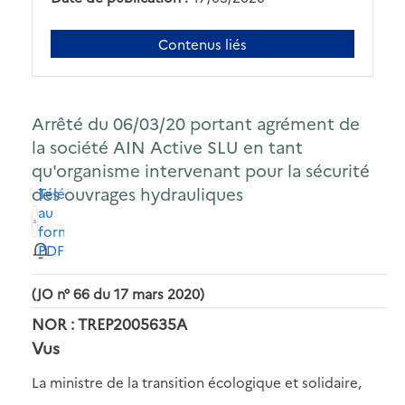
Contenus liés
Arrêté du 06/03/20 portant agrément de
la société AIN Active SLU en tant
qu'organisme intervenant pour la sécurité
des ouvrages hydrauliques
Télécharger
au
format
PDF
(JO n° 66 du 17 mars 2020)
NOR : TREP2005635A
Vus
La ministre de la transition écologique et solidaire,