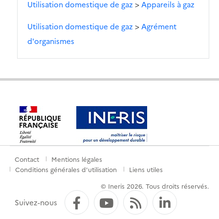
Utilisation domestique de gaz
>
Appareils à gaz
Utilisation domestique de gaz
>
Agrément
d'organismes
Contact
Mentions légales
Menu
Conditions générales d'utilisation
Liens utiles
de
© Ineris 2026. Tous droits réservés.
pied
Facebook
YouTube
Flux RSS
LinkedI
Suivez-nous
de