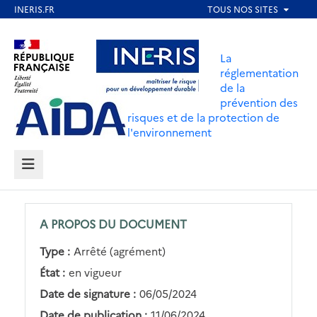
Aller
au
Aller au contenu
Aller au menu
contenu
La
principal
réglementation
de la
Aller au pied de page
prévention des
risques et de la protection de
l'environnement
MENU
A PROPOS DU DOCUMENT
Type :
Arrêté (agrément)
État :
en vigueur
Date de signature :
06/05/2024
Date de publication :
11/06/2024