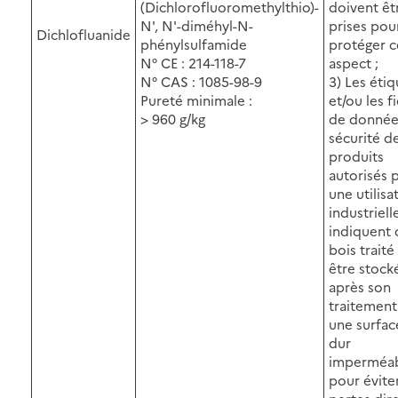
(Dichlorofluoromethylthio)-
doivent êt
N', N'-diméhyl-N-
prises pou
Dichlofluanide
phénylsulfamide
protéger c
N° CE : 214-118-7
aspect ;
N° CAS : 1085-98-9
3) Les éti
Pureté minimale :
et/ou les f
> 960 g/kg
de donnée
sécurité d
produits
autorisés 
une utilisa
industriell
indiquent 
bois traité
être stock
après son
traitement
une surfac
dur
imperméa
pour évite