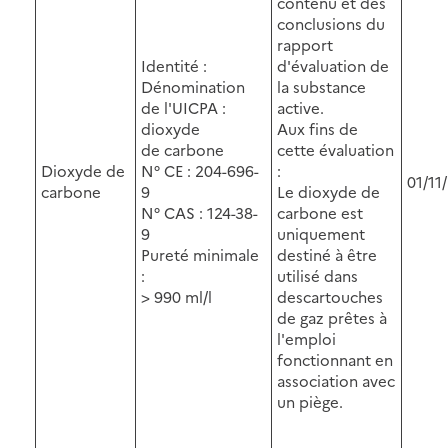
contenu et des
conclusions du
rapport
Identité :
d'évaluation de
Dénomination
la substance
de l'UICPA :
active.
dioxyde
Aux fins de
de carbone
cette évaluation
Dioxyde de
N° CE : 204-696-
:
01/11
carbone
9
Le dioxyde de
N° CAS : 124-38-
carbone est
9
uniquement
Pureté minimale
destiné à être
:
utilisé dans
> 990 ml/l
descartouches
de gaz prêtes à
l'emploi
fonctionnant en
association avec
un piège.