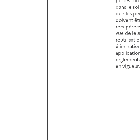
pertes dir
dans le sol
que les pe
doivent êt
récupérée
vue de leu
réutilisati
éliminatio
application
réglement
en vigueur.