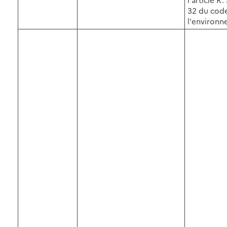
32 du cod
l'environ