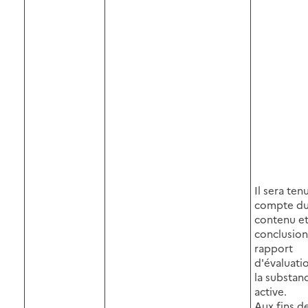
Il sera ten
compte d
contenu et
conclusion
rapport
d'évaluati
la substan
active.
Aux fins d