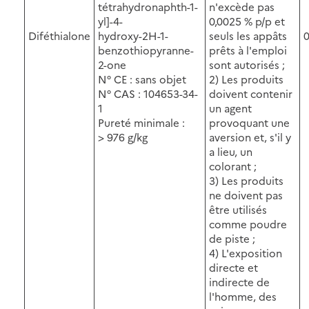
tétrahydronaphth-1-
n'excède pas
yl]-4-
0,0025 % p/p et
Diféthialone
hydroxy-2H-1-
seuls les appâts
0
benzothiopyranne-
prêts à l'emploi
2-one
sont autorisés ;
N° CE : sans objet
2) Les produits
N° CAS : 104653-34-
doivent contenir
1
un agent
Pureté minimale :
provoquant une
> 976 g/kg
aversion et, s'il y
a lieu, un
colorant ;
3) Les produits
ne doivent pas
être utilisés
comme poudre
de piste ;
4) L'exposition
directe et
indirecte de
l'homme, des