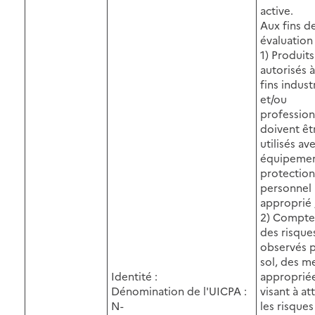
active.
Aux fins d
évaluation 
1) Produits
autorisés 
fins indust
et/ou
profession
doivent êt
utilisés av
équipemen
protection
personnel
approprié 
2) Compte
des risque
observés p
sol, des m
Identité :
approprié
Dénomination de l'UICPA :
visant à at
N-
les risques