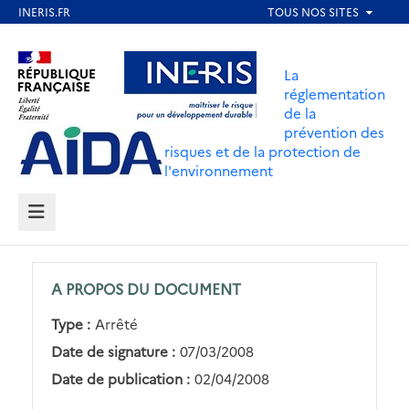
Aller
au
Aller au contenu
Aller au menu
contenu
La
principal
réglementation
de la
Aller au pied de page
prévention des
risques et de la protection de
l'environnement
MENU
A PROPOS DU DOCUMENT
Type :
Arrêté
Date de signature :
07/03/2008
Date de publication :
02/04/2008