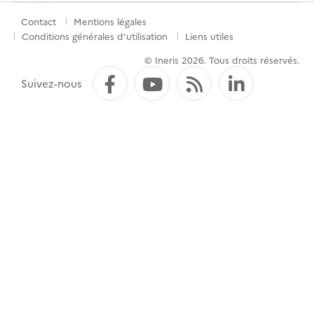
Contact
Mentions légales
Menu
Conditions générales d'utilisation
Liens utiles
de
© Ineris 2026. Tous droits réservés.
pied
Facebook
YouTube
Flux RSS
LinkedI
Suivez-nous
de
page