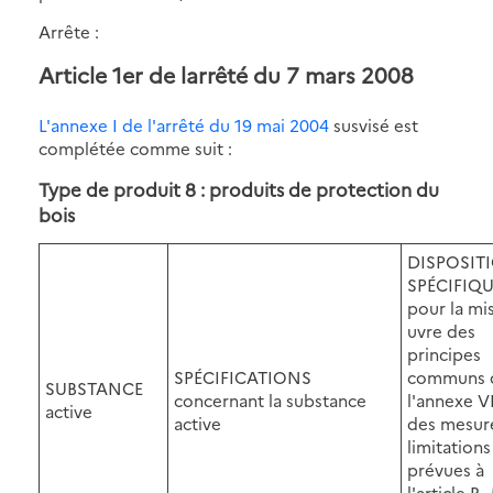
Arrête :
Article 1er de larrêté du 7 mars 2008
L'annexe I de l'arrêté du 19 mai 2004
susvisé est
complétée comme suit :
Type de produit 8 : produits de protection du
bois
DISPOSIT
SPÉCIFIQ
pour la mi
uvre des
principes
SPÉCIFICATIONS
communs 
SUBSTANCE
concernant la substance
l'annexe VI
active
active
des mesur
limitations
prévues à
l'article R.