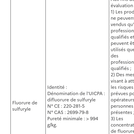
évaluation 
1) Les prod
ne peuvent
vendus qu'
profession
qualifiés e
peuvent ê
utilisés qu
des
profession
qualifiés ;
2) Des me
visant à at
Identité :
les risques
Dénomination de l'UICPA :
prévues po
difluorure de sulfuryle
opérateurs
Fluorure de
N° CE : 220-281-5
personnes
sulfuryle
N° CAS : 2699-79-8
présentes 
Pureté minimale : > 994
3) Les
g/kg.
concentrat
de fluorur