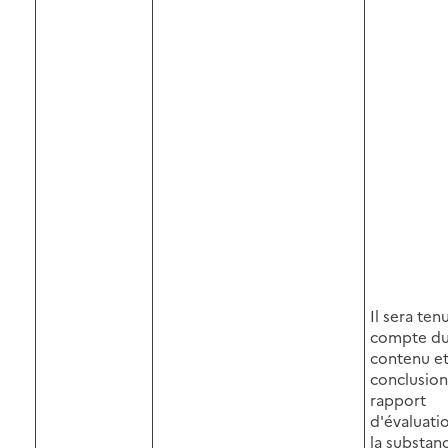
Il sera ten
compte d
contenu et
conclusion
rapport
d'évaluati
la substan