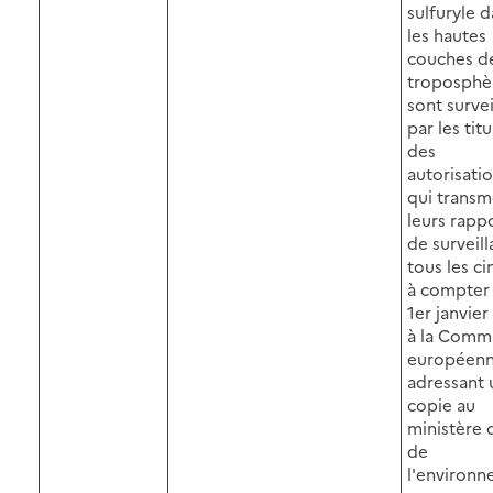
sulfuryle 
les hautes
couches de
troposphè
sont survei
par les titu
des
autorisatio
qui transm
leurs rapp
de surveil
tous les ci
à compter
1er janvier
à la Comm
européenn
adressant 
copie au
ministère 
de
l'environn