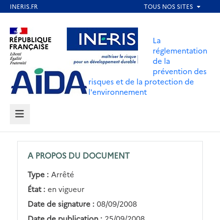
Aller
au
Aller au contenu
Aller au menu
contenu
La
principal
réglementation
de la
Aller au pied de page
prévention des
risques et de la protection de
l'environnement
MENU
A PROPOS DU DOCUMENT
Type :
Arrêté
État :
en vigueur
Date de signature :
08/09/2008
Date de publication :
25/09/2008