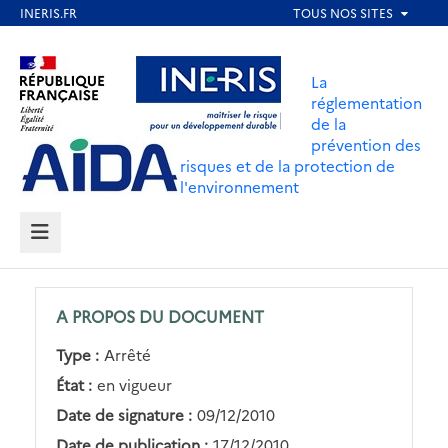
Aller
au
Aller au contenu
Aller au menu
contenu
La
principal
réglementation
de la
Aller au pied de page
prévention des
risques et de la protection de
l'environnement
MENU
A PROPOS DU DOCUMENT
Type :
Arrêté
État :
en vigueur
Date de signature :
09/12/2010
Date de publication :
17/12/2010