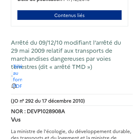
Contenus liés
Arrêté du 09/12/10 modifiant l’arrêté du
29 mai 2009 relatif aux transports de
marchandises dangereuses par voies
terrestres (dit « arrêté TMD »)
Télécharger
au
format
PDF
(JO n° 292 du 17 décembre 2010)
NOR : DEVP1028908A
Vus
La ministre de l'écologie, du développement durable,
des transports et du logement et la ministre de