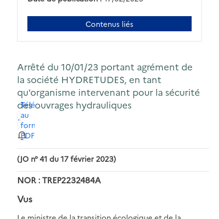
Contenus liés
Arrêté du 10/01/23 portant agrément de
la société HYDRETUDES, en tant
qu'organisme intervenant pour la sécurité
des ouvrages hydrauliques
Télécharger
au
format
PDF
(JO n° 41 du 17 février 2023)
NOR : TREP2232484A
Vus
Le ministre de la transition écologique et de la