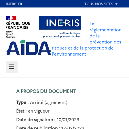
Aller
au
Aller au contenu
Aller au menu
contenu
La
principal
réglementation
de la
Aller au pied de page
prévention des
risques et de la protection de
l'environnement
MENU
A PROPOS DU DOCUMENT
Type :
Arrêté (agrément)
État :
en vigueur
Date de signature :
10/01/2023
Date de publication :
17/02/2023