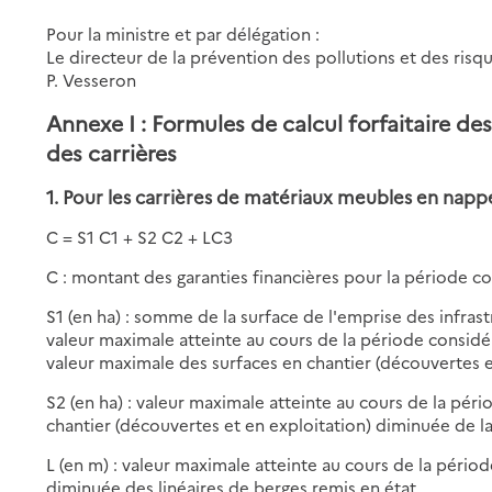
Pour la ministre et par délégation :
Le directeur de la prévention des pollutions et des risq
P. Vesseron
Annexe I
: Formules de calcul forfaitaire de
des carrières
1. Pour les carrières de matériaux meubles en nappe a
C = S1 C1 + S2 C2 + LC3
C : montant des garanties financières pour la période 
S1 (en ha) : somme de la surface de l'emprise des infrast
valeur maximale atteinte au cours de la période considé
valeur maximale des surfaces en chantier (découvertes 
S2 (en ha) : valeur maximale atteinte au cours de la pé
chantier (découvertes et en exploitation) diminuée de la
L (en m) : valeur maximale atteinte au cours de la péri
diminuée des linéaires de berges remis en état.