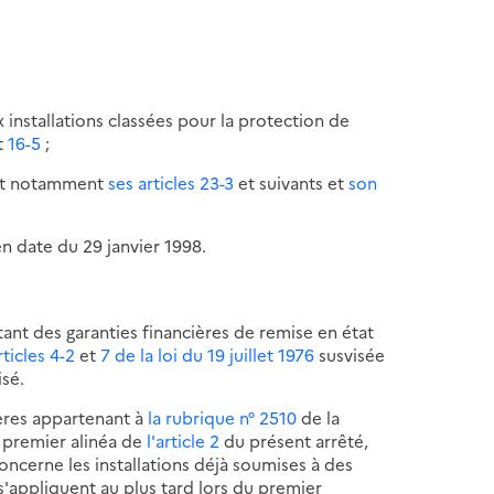
ux installations classées pour la protection de
t
16-5
;
 et notamment
ses articles 23-3
et suivants et
son
en date du 29 janvier 1998.
ant des garanties financières de remise en état
rticles 4-2
et
7 de la loi du 19 juillet 1976
susvisée
isé.
ières appartenant à
la rubrique n° 2510
de la
 premier alinéa de
l'article 2
du présent arrêté,
concerne les installations déjà soumises à des
 s'appliquent au plus tard lors du premier