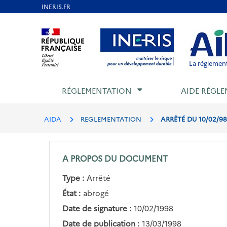
Aller
au
Aller au contenu
Aller au menu
Aller au p
contenu
principal
La réglement
RÉGLEMENTATION
AIDE RÉGLE
AIDA
REGLEMENTATION
ARRÊTÉ DU 10/02/9
A PROPOS DU DOCUMENT
Type :
Arrêté
État :
abrogé
Date de signature :
10/02/1998
Date de publication :
13/03/1998