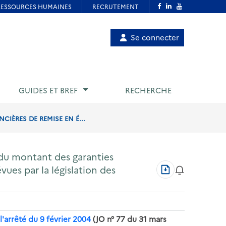
Menu
Se connecter
de
compte
utilisateur
GUIDES ET BREF
RECHERCHE
IÈRES DE REMISE EN É...
 du montant des garanties
Télécharger
vues par la législation des
au
format
PDF
e l'arrêté du 9 février 2004
(JO n° 77 du 31 mars