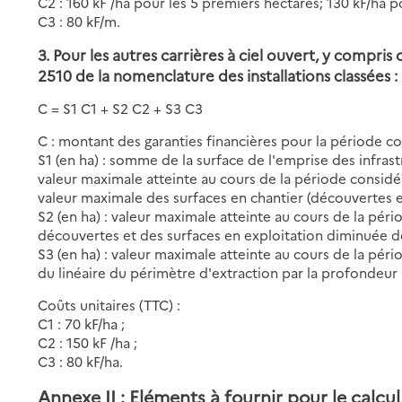
C2 : 160 kF /ha pour les 5 premiers hectares; 130 kF/ha po
C3 : 80 kF/m.
3. Pour les autres carrières à ciel ouvert, y compri
2510 de la nomenclature des installations classées :
C = S1 C1 + S2 C2 + S3 C3
C : montant des garanties financières pour la période 
S1 (en ha) : somme de la surface de l'emprise des infrast
valeur maximale atteinte au cours de la période considé
valeur maximale des surfaces en chantier (découvertes 
S2 (en ha) : valeur maximale atteinte au cours de la pé
découvertes et des surfaces en exploitation diminuée de
S3 (en ha) : valeur maximale atteinte au cours de la pér
du linéaire du périmètre d'extraction par la profondeu
Coûts unitaires (TTC) :
C1 : 70 kF/ha ;
C2 : 150 kF /ha ;
C3 : 80 kF/ha.
Annexe II
: Eléments à fournir pour le calcu