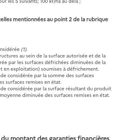
ur les 5 suivants; 100 kF/ha au delà ;
s celles mentionnées au point 2 de la rubrique
considérée
(1)
.
ructures au sein de la surface autorisée et de la
rée par les surfaces défrichées diminuées de la
et en exploitation) soumises à défrichement.
riode considérée par la somme des surfaces
s surfaces remises en état.
iode considérée par la surface résultant du produit
r moyenne diminuée des surfaces remises en état.
l du montant des garanties financières