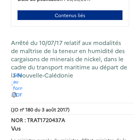
Contenus liés
Arrêté du 10/07/17 relatif aux modalités
de maîtrise de la teneur en humidité des
cargaisons de minerais de nickel, dans le
cadre du transport maritime au départ de
la Nouvelle-Calédonie
Télécharger
au
format
PDF
(JO n° 180 du 3 août 2017)
NOR : TRAT1720437A
Vus