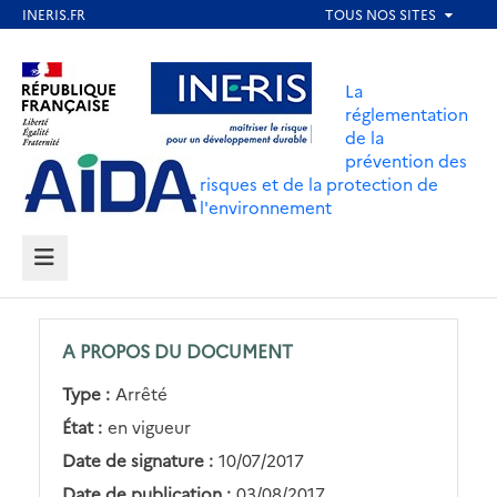
Aller
au
Aller au contenu
Aller au menu
contenu
La
principal
réglementation
de la
Aller au pied de page
prévention des
risques et de la protection de
l'environnement
MENU
A PROPOS DU DOCUMENT
Type :
Arrêté
État :
en vigueur
Date de signature :
10/07/2017
Date de publication :
03/08/2017