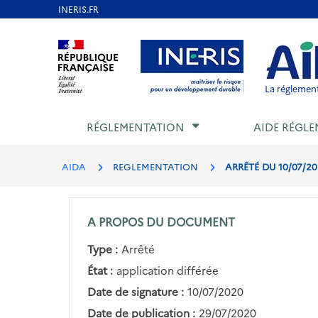
Aller
au
Aller au contenu
Aller au menu
Aller au p
contenu
principal
La réglement
RÉGLEMENTATION
AIDE RÉGLE
AIDA
REGLEMENTATION
ARRÊTÉ DU 10/07/20
A PROPOS DU DOCUMENT
Type :
Arrêté
État :
application différée
Date de signature :
10/07/2020
Date de publication :
29/07/2020