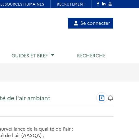
Menu
Se connecter
de
compte
utilisateur
GUIDES ET BREF
RECHERCHE
Télécharger
ité de l'air ambiant
au
format
PDF
urveillance de la qualité de l'air :
té de l'air (AASQA) ;