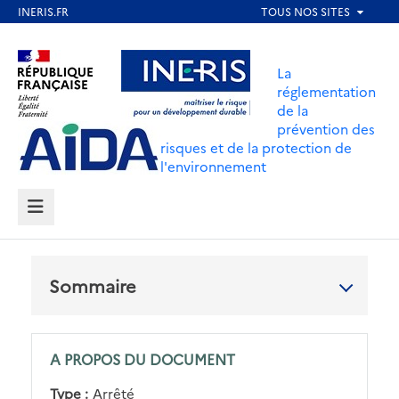
Aller
au
Aller au contenu
Aller au menu
contenu
La
principal
réglementation
de la
Aller au pied de page
prévention des
risques et de la protection de
l'environnement
MENU
Sommaire
A PROPOS DU DOCUMENT
Type :
Arrêté