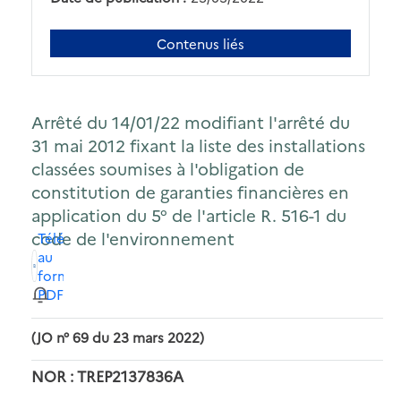
Contenus liés
Arrêté du 14/01/22 modifiant l'arrêté du
31 mai 2012 fixant la liste des installations
classées soumises à l'obligation de
constitution de garanties financières en
application du 5° de l'article R. 516-1 du
code de l'environnement
Télécharger
au
format
PDF
(JO n° 69 du 23 mars 2022)
NOR : TREP2137836A