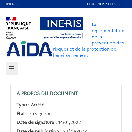
Aller
au
Aller au contenu
Aller au menu
contenu
La
principal
réglementation
de la
Aller au pied de page
prévention des
risques et de la protection de
l'environnement
MENU
A PROPOS DU DOCUMENT
Type :
Arrêté
État :
en vigueur
Date de signature :
14/01/2022
Date de publication :
23/03/2022