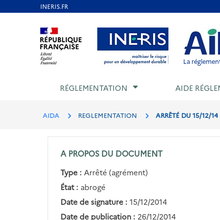
Aller
au
Aller au contenu
Aller au menu
Aller au p
contenu
principal
La réglement
RÉGLEMENTATION
AIDE RÉGLE
AIDA
REGLEMENTATION
ARRÊTÉ DU 15/12/1
A PROPOS DU DOCUMENT
Type :
Arrêté (agrément)
État :
abrogé
Date de signature :
15/12/2014
Date de publication :
26/12/2014