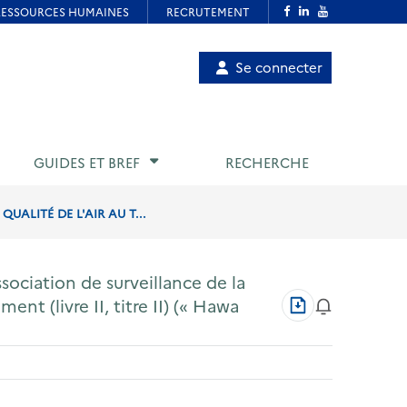
Menu
Se connecter
de
compte
utilisateur
GUIDES ET BREF
RECHERCHE
ALITÉ DE L'AIR AU T...
ociation de surveillance de la
Télécharger
ent (livre II, titre II) (« Hawa
au
format
PDF