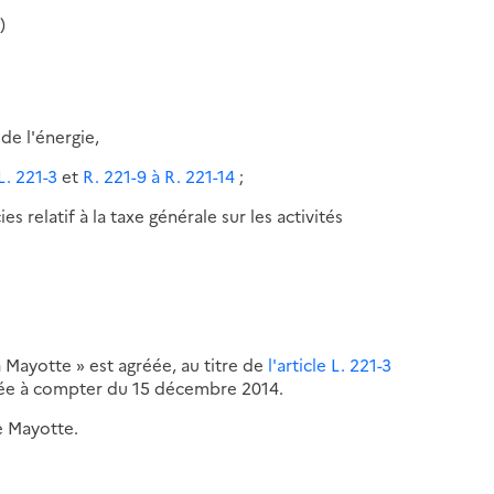
)
de l'énergie,
L. 221-3
et
R. 221-9
à R. 221-14
;
relatif à la taxe générale sur les activités
a Mayotte » est agréée, au titre de
l'article L. 221-3
née à compter du 15 décembre 2014.
e Mayotte.