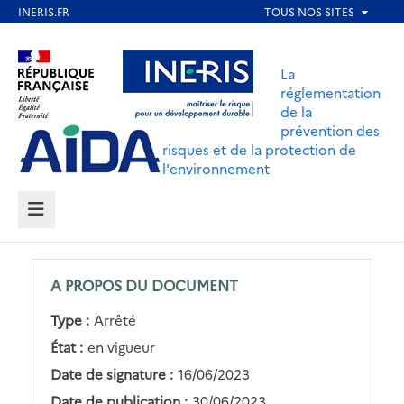
Aller
au
Aller au contenu
Aller au menu
contenu
La
principal
réglementation
de la
Aller au pied de page
prévention des
risques et de la protection de
l'environnement
MENU
A PROPOS DU DOCUMENT
Type :
Arrêté
État :
en vigueur
Date de signature :
16/06/2023
Date de publication :
30/06/2023