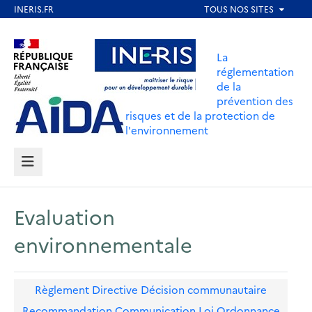
Aller
au
Aller au contenu
Aller au menu
contenu
La
principal
réglementation
de la
Aller au pied de page
prévention des
risques et de la protection de
l'environnement
MENU
Evaluation
environnementale
Règlement
Directive
Décision communautaire
Recommandation
Communication
Loi
Ordonnance