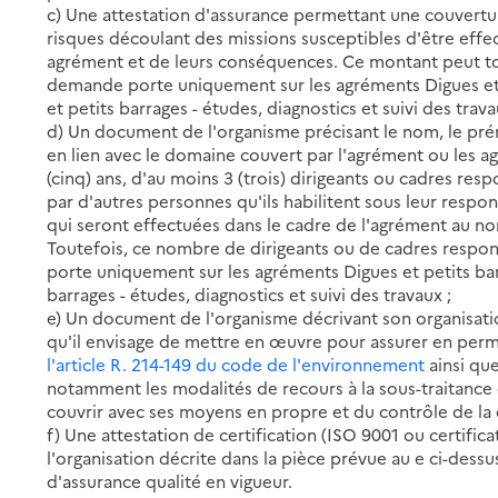
c) Une attestation d'assurance permettant une couvertu
risques découlant des missions susceptibles d'être effe
agrément et de leurs conséquences. Ce montant peut tou
demande porte uniquement sur les agréments Digues et p
et petits barrages - études, diagnostics et suivi des trava
d) Un document de l'organisme précisant le nom, le pré
en lien avec le domaine couvert par l'agrément ou les agr
(cinq) ans, d'au moins 3 (trois) dirigeants ou cadres res
par d'autres personnes qu'ils habilitent sous leur respon
qui seront effectuées dans le cadre de l'agrément au no
Toutefois, ce nombre de dirigeants ou de cadres respon
porte uniquement sur les agréments Digues et petits barr
barrages - études, diagnostics et suivi des travaux ;
e) Un document de l'organisme décrivant son organisat
qu'il envisage de mettre en œuvre pour assurer en per
l'article R. 214-149 du code de l'environnement
ainsi que
notamment les modalités de recours à la sous-traitance
couvrir avec ses moyens en propre et du contrôle de la q
f) Une attestation de certification (ISO 9001 ou certific
l'organisation décrite dans la pièce prévue au e ci-dessu
d'assurance qualité en vigueur.