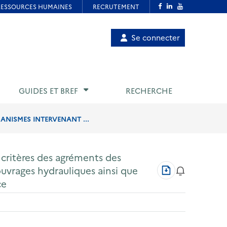
Menu
Se connecter
de
compte
utilisateur
GUIDES ET BREF
RECHERCHE
GANISMES INTERVENANT ...
t critères des agréments des
Télécharger
ouvrages hydrauliques ainsi que
au
ce
format
PDF