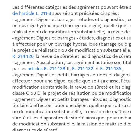
Les différentes catégories des agréments pouvant être 
de l'article L. 211-3
susvisé sont précisées ci-après :
- agrément Digues et barrages - études et diagnostics ; c
un ouvrage hydraulique (barrage ou digue), quelle que soi
réalisation ou de modification substantielle, la revue de 
- agrément Digues et barrages - études, diagnostics et su
à effectuer pour un ouvrage hydraulique (barrage ou digu
le projet de réalisation ou de modification substantiell
R. 214-120
, la revue de sûreté et les diagnostics de sûreté
- agrément Auscultation ; cet agrément autorise son titul
par les
articles R. 214-128
-II,
R. 214-132
et
R. 214-135
;
- agrément Digues et petits barrages - études et diagnost
effectuer pour une digue, quelle que soit sa classe, l'ét
modification substantielle, la revue de sûreté et les dia
classe C ou D, le projet de réalisation ou de modification
- agrément Digues et petits barrages - études, diagnostic
titulaire à effectuer pour une digue, quelle que soit sa c
ou de modification substantielle, la mission de maîtris
sûreté et les diagnostics de sûreté ainsi que, pour un ba
de modification substantielle, la mission de maîtrise d'
diagnostics de sûreté.