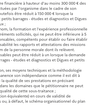
re financière à hauteur d'au moins 300 000 € des
ctuées par l'organisme dans le cadre de son
tefois être réduit à 150 000 € lorsque la
etits barrages - études et diagnostics et Digues
ux ;
nom, la formation et l'expérience professionnelle
éments sollicités, qui ne peut être inférieure à 5
ponsables, compétents pour établir ou faire établir
sabilité les rapports et attestations des missions
m de la personne morale dont ils relèvent.
sables peut être réduit à un lorsque la demande
ages - études et diagnostics et Digues et petits
ion, ses moyens techniques et la méthodologie
manence son indépendance comme il est dit à
 la qualité de ses prestations en précisant
 dans les domaines que le pétitionnaire ne peut
ualité de cette sous-traitance ;
ation équivalente) en cours de validité de
s ou, à défaut, le schéma organisationnel du plan