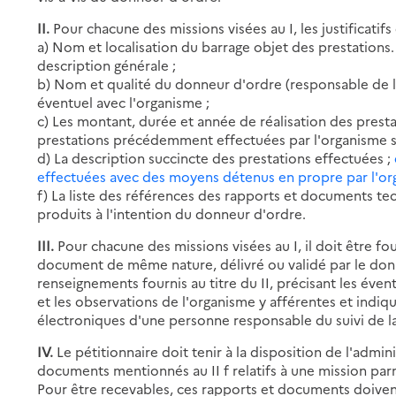
II.
Pour chacune des missions visées au I, les justificatif
a) Nom et localisation du barrage objet des prestations. 
description générale ;
b) Nom et qualité du donneur d'ordre (responsable de la
éventuel avec l'organisme ;
c) Les montant, durée et année de réalisation des presta
prestations précédemment effectuées par l'organisme su
d) La description succincte des prestations effectuées ;
effectuées avec des moyens détenus en propre par l'org
f) La liste des références des rapports et documents te
produits à l'intention du donneur d'ordre.
III.
Pour chacune des missions visées au I, il doit être four
document de même nature, délivré ou validé par le donn
renseignements fournis au titre du II, précisant les éve
et les observations de l'organisme y afférentes et indi
électroniques d'une personne responsable du suivi de l
IV.
Le pétitionnaire doit tenir à la disposition de l'admi
documents mentionnés au II f relatifs à une mission parm
Pour être recevables, ces rapports et documents doiven