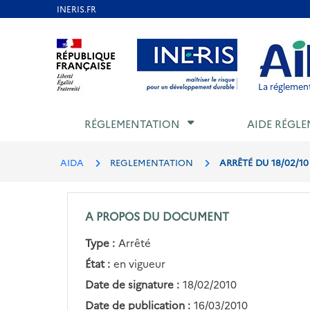
Aller
au
Aller au contenu
Aller au menu
Aller au p
contenu
principal
La réglement
RÉGLEMENTATION
AIDE RÉGLE
AIDA
REGLEMENTATION
ARRÊTÉ DU 18/02/1
A PROPOS DU DOCUMENT
Type :
Arrêté
État :
en vigueur
Date de signature :
18/02/2010
Date de publication :
16/03/2010