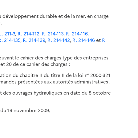
, du développement durable et de la mer, en charge
,
L. 211-3
,
R. 214-112
,
R. 214-113
,
R. 214-116
,
R. 214-135
,
R. 214-139
,
R. 214-142
,
R. 214-146
et
R.
uvant le cahier des charges type des entreprises
et 20 de ce cahier des charges ;
tion du chapitre II du titre II de la loi n° 2000-321
demandes présentées aux autorités administratives ;
t des ouvrages hydrauliques en date du 8 octobre
te du 19 novembre 2009,